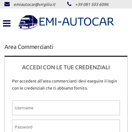
emiautocar@virgilio.it
+39 081 503 6096
HOME
LISTA VEICOLI
ACQUISTIAMO USATO
Area Commercianti
ASSISTENZA
ACCEDI CON LE TUE CREDENZIALI
CONTATTI
Per accedere all'area commercianti devi eseguire il login
con le credenziali che ti abbiamo fornito.
NEWS
AREA COMMERCIANTI