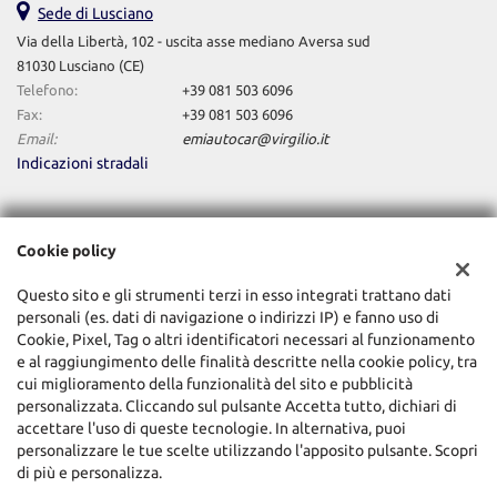
Sede di Lusciano
Via della Libertà, 102 - uscita asse mediano Aversa sud
81030 Lusciano (CE)
Telefono:
+39 081 503 6096
Fax:
+39 081 503 6096
Email:
emiautocar@virgilio.it
Indicazioni stradali
Dati fiscali:
Cookie policy
Emi-Autocar Srl
Via della Libertà, 102 - uscita asse mediano Aversa sud, Lusciano (CE)
Questo sito e gli strumenti terzi in esso integrati trattano dati
C.F/P.IVA:
02421110616
personali (es. dati di navigazione o indirizzi IP) e fanno uso di
Registro delle imprese:
CE
Cookie, Pixel, Tag o altri identificatori necessari al funzionamento
e al raggiungimento delle finalità descritte nella cookie policy, tra
cui miglioramento della funzionalità del sito e pubblicità
personalizzata. Cliccando sul pulsante Accetta tutto, dichiari di
accettare l'uso di queste tecnologie. In alternativa, puoi
personalizzare le tue scelte utilizzando l'apposito pulsante. Scopri
di più e personalizza.