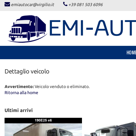
emiautocar@virgilio.it
+39 081 503 6096
HOME
LISTA VEICOLI
ACQUISTIAMO USATO
HOM
ASSISTENZA
Dettaglio veicolo
CONTATTI
Avvertimento:
Veicolo venduto o eliminato.
Ritorna alla home
NEWS
Ultimi arrivi
AREA COMMERCIANTI