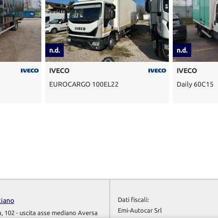
n.d.
IVECO
RGO 100EL22
Daily 60C15
Dati fiscali:
ciano
Emi-Autocar Srl
à, 102 - uscita asse mediano Aversa