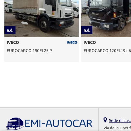
n.d.
n.d.
IVECO
IVECO
25 P
EUROCARGO 120EL19 e6
EUROCA
Sede di Lus
Via della Libert