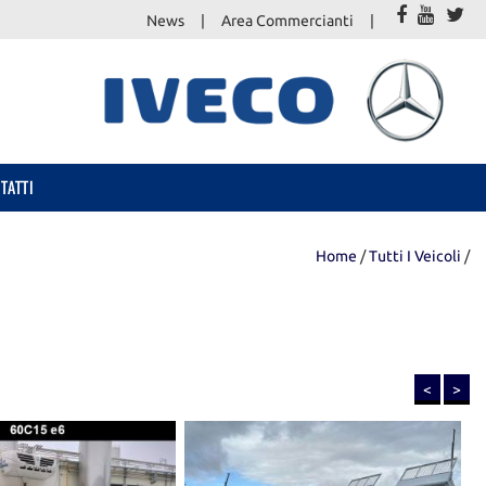
News
Area Commercianti
TATTI
Home
/
Tutti I Veicoli
/
<
>