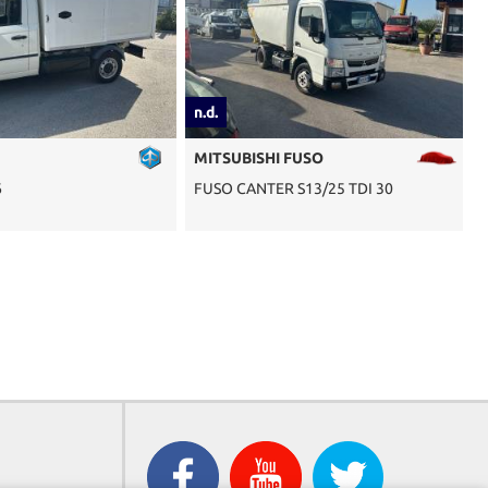
n.d.
n.d.
MITSUBISHI FUSO
MITSUBISHI
FUSO CANTER S13/25 TDI 30
FUSO 35S15