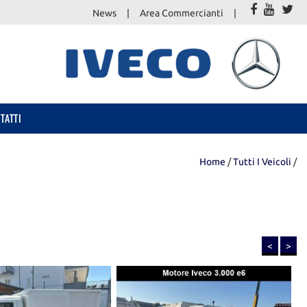
News
Area Commercianti
TATTI
Home
/
Tutti I Veicoli
/
<
>