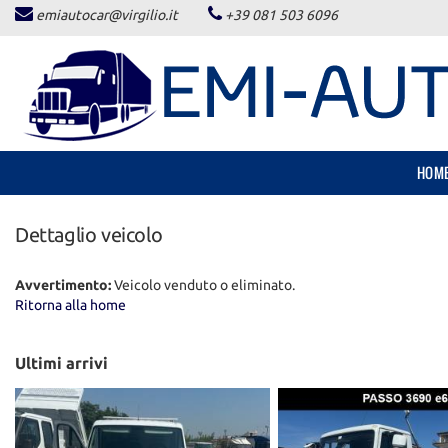
emiautocar@virgilio.it
+39 081 503 6096
HOME
LISTA VEICOLI
ACQUISTIAMO USATO
HOM
ASSISTENZA
Dettaglio veicolo
CONTATTI
Avvertimento:
Veicolo venduto o eliminato.
Ritorna alla home
NEWS
Ultimi arrivi
AREA COMMERCIANTI