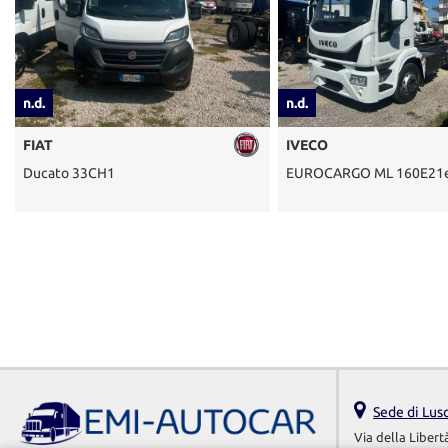
n.d.
IVECO
33CH1
EUROCARGO ML 160E21e6
Sede di Lus
Via della Libert