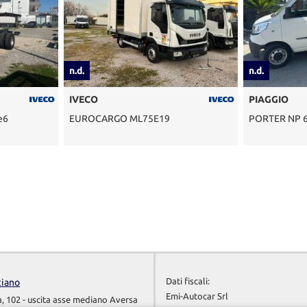
n.d.
n.d.
IVECO
PIAGGIO
EUROCARGO ML75E19
PORTER NP 6
Dati fiscali:
ciano
Emi-Autocar Srl
à, 102 - uscita asse mediano Aversa